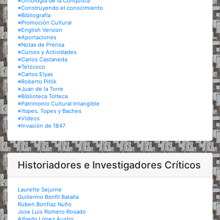
※Ontología de la Conquista
※Construyendo el conocimiento
※Bibliografía
※Promoción Cultural
※English Version
※Aportaciones
※Notas de Prensa
※Cursos y Actividades
※Carlos Castaneda
※Tetzcoco
※Carlos Elyas
※Roberto Pitlik
※Juan de la Torre
※Biblioteca Tolteca
※Patrimonio Cultural Intangible
※Yopes, Topes y Baches
※Videos
※Invasión de 1847
Historiadores e Investigadores Críticos
Laurette Sejurne
Guillermo Bonfil Batalla
Ruben Bonfiaz Nuño
Jose Luis Romero Rosado
Alfredo López Austin