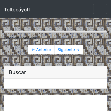
Toltecáyotl
Error de conexión.
← Anterior
Siguiente →
Buscar