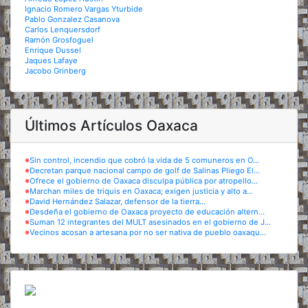
Ignacio Romero Vargas Yturbide
Pablo Gonzalez Casanova
Carlos Lenquersdorf
Ramón Grosfoguel
Enrique Dussel
Jaques Lafaye
Jacobo Grinberg
Últimos Artículos Oaxaca
※
Sin control, incendio que cobró la vida de 5 comuneros en O...
※
Decretan parque nacional campo de golf de Salinas Pliego El...
※
Ofrece el gobierno de Oaxaca disculpa pública por atropello...
※
Marchan miles de triquis en Oaxaca; exigen justicia y alto a...
※
David Hernández Salazar, defensor de la tierra...
※
Desdeña el gobierno de Oaxaca proyecto de educación altern...
※
Suman 12 integrantes del MULT asesinados en el gobierno de J...
※
Vecinos acosan a artesana por no ser nativa de pueblo oaxaqu...