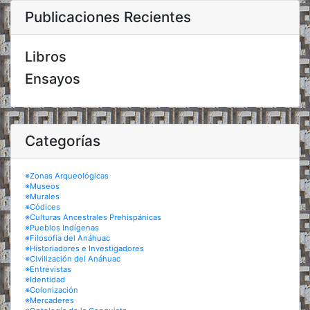
Publicaciones Recientes
Libros
Ensayos
Categorías
※Zonas Arqueológicas
※Museos
※Murales
※Códices
※Culturas Ancestrales Prehispánicas
※Pueblos Indígenas
※Filosofía del Anáhuac
※Historiadores e Investigadores
※Civilización del Anáhuac
※Entrevistas
※Identidad
※Colonización
※Mercaderes