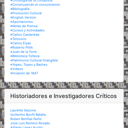
※Ontología de la Conquista
※Construyendo el conocimiento
※Bibliografía
※Promoción Cultural
※English Version
※Aportaciones
※Notas de Prensa
※Cursos y Actividades
※Carlos Castaneda
※Tetzcoco
※Carlos Elyas
※Roberto Pitlik
※Juan de la Torre
※Biblioteca Tolteca
※Patrimonio Cultural Intangible
※Yopes, Topes y Baches
※Videos
※Invasión de 1847
Historiadores e Investigadores Críticos
Laurette Sejurne
Guillermo Bonfil Batalla
Ruben Bonfiaz Nuño
Jose Luis Romero Rosado
Alfredo López Austin