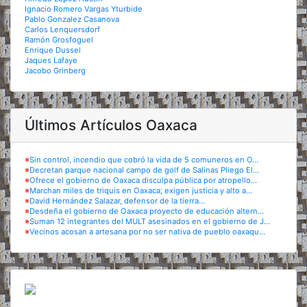
Ignacio Romero Vargas Yturbide
Pablo Gonzalez Casanova
Carlos Lenquersdorf
Ramón Grosfoguel
Enrique Dussel
Jaques Lafaye
Jacobo Grinberg
Últimos Artículos Oaxaca
※
Sin control, incendio que cobró la vida de 5 comuneros en O...
※
Decretan parque nacional campo de golf de Salinas Pliego El...
※
Ofrece el gobierno de Oaxaca disculpa pública por atropello...
※
Marchan miles de triquis en Oaxaca; exigen justicia y alto a...
※
David Hernández Salazar, defensor de la tierra...
※
Desdeña el gobierno de Oaxaca proyecto de educación altern...
※
Suman 12 integrantes del MULT asesinados en el gobierno de J...
※
Vecinos acosan a artesana por no ser nativa de pueblo oaxaqu...