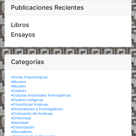
Publicaciones Recientes
Libros
Ensayos
Categorías
※Zonas Arqueológicas
※Museos
※Murales
※Códices
※Culturas Ancestrales Prehispánicas
※Pueblos Indígenas
※Filosofía del Anáhuac
※Historiadores e Investigadores
※Civilización del Anáhuac
※Entrevistas
※Identidad
※Colonización
※Mercaderes