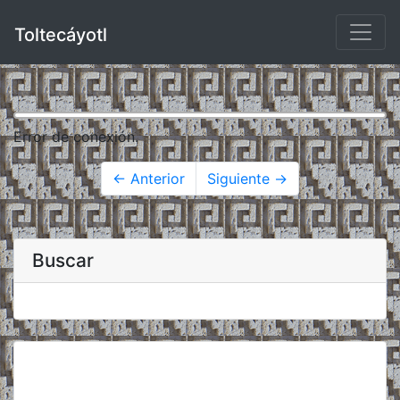
Toltecáyotl
Error de conexión.
← Anterior
Siguiente →
Buscar