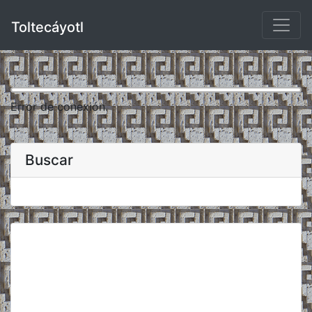
Toltecáyotl
Error de conexión.
Buscar