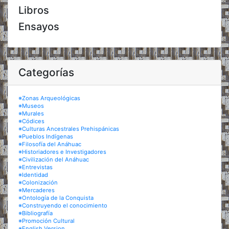
Libros
Ensayos
Categorías
※Zonas Arqueológicas
※Museos
※Murales
※Códices
※Culturas Ancestrales Prehispánicas
※Pueblos Indígenas
※Filosofía del Anáhuac
※Historiadores e Investigadores
※Civilización del Anáhuac
※Entrevistas
※Identidad
※Colonización
※Mercaderes
※Ontología de la Conquista
※Construyendo el conocimiento
※Bibliografía
※Promoción Cultural
※English Version