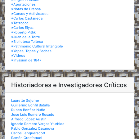
※Aportaciones
※Notas de Prensa
※Cursos y Actividades
※Carlos Castaneda
※Tetzcoco
※Carlos Elyas
※Roberto Pitlik
※Juan de la Torre
※Biblioteca Tolteca
※Patrimonio Cultural Intangible
※Yopes, Topes y Baches
※Videos
※Invasión de 1847
Historiadores e Investigadores Críticos
Laurette Sejurne
Guillermo Bonfil Batalla
Ruben Bonfiaz Nuño
Jose Luis Romero Rosado
Alfredo López Austin
Ignacio Romero Vargas Yturbide
Pablo Gonzalez Casanova
Carlos Lenquersdorf
Ramón Grosfoguel