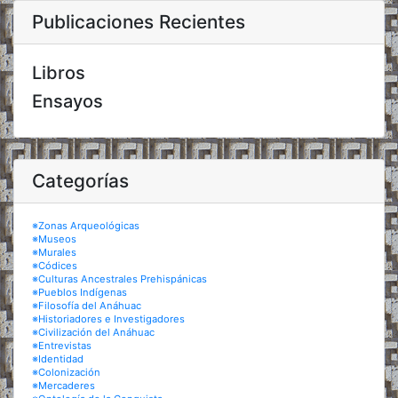
Publicaciones Recientes
Libros
Ensayos
Categorías
※Zonas Arqueológicas
※Museos
※Murales
※Códices
※Culturas Ancestrales Prehispánicas
※Pueblos Indígenas
※Filosofía del Anáhuac
※Historiadores e Investigadores
※Civilización del Anáhuac
※Entrevistas
※Identidad
※Colonización
※Mercaderes