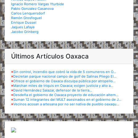
Ignacio Romero Vargas Yturbide
Pablo Gonzalez Casanova
Carlos Lenquersdorf
Ramón Grosfoguel
Enrique Dussel
Jaques Lafaye
Jacobo Grinberg
Últimos Artículos Oaxaca
※
Sin control, incendio que cobró la vida de 5 comuneros en O...
※
Decretan parque nacional campo de golf de Salinas Pliego El...
※
Ofrece el gobierno de Oaxaca disculpa pública por atropello...
※
Marchan miles de triquis en Oaxaca; exigen justicia y alto a...
※
David Hernández Salazar, defensor de la tierra...
※
Desdeña el gobierno de Oaxaca proyecto de educación altern...
※
Suman 12 integrantes del MULT asesinados en el gobierno de J...
※
Vecinos acosan a artesana por no ser nativa de pueblo oaxaqu...