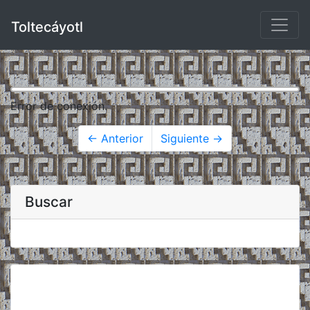
Toltecáyotl
Error de conexión.
← Anterior
Siguiente →
Buscar