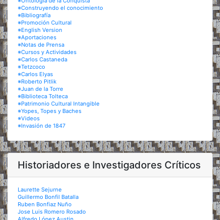
※Ontología de la Conquista
※Construyendo el conocimiento
※Bibliografía
※Promoción Cultural
※English Version
※Aportaciones
※Notas de Prensa
※Cursos y Actividades
※Carlos Castaneda
※Tetzcoco
※Carlos Elyas
※Roberto Pitlik
※Juan de la Torre
※Biblioteca Tolteca
※Patrimonio Cultural Intangible
※Yopes, Topes y Baches
※Videos
※Invasión de 1847
Historiadores e Investigadores Críticos
Laurette Sejurne
Guillermo Bonfil Batalla
Ruben Bonfiaz Nuño
Jose Luis Romero Rosado
Alfredo López Austin