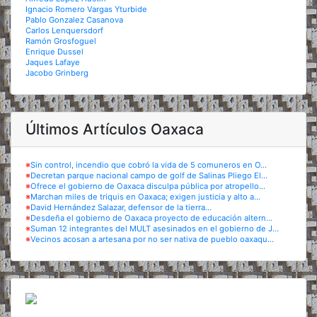
Ignacio Romero Vargas Yturbide
Pablo Gonzalez Casanova
Carlos Lenquersdorf
Ramón Grosfoguel
Enrique Dussel
Jaques Lafaye
Jacobo Grinberg
Últimos Artículos Oaxaca
※
Sin control, incendio que cobró la vida de 5 comuneros en O...
※
Decretan parque nacional campo de golf de Salinas Pliego El...
※
Ofrece el gobierno de Oaxaca disculpa pública por atropello...
※
Marchan miles de triquis en Oaxaca; exigen justicia y alto a...
※
David Hernández Salazar, defensor de la tierra...
※
Desdeña el gobierno de Oaxaca proyecto de educación altern...
※
Suman 12 integrantes del MULT asesinados en el gobierno de J...
※
Vecinos acosan a artesana por no ser nativa de pueblo oaxaqu...