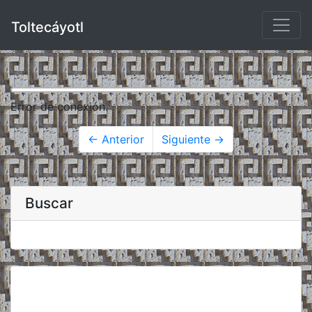
Toltecáyotl
Error de conexión.
← Anterior
Siguiente →
Buscar