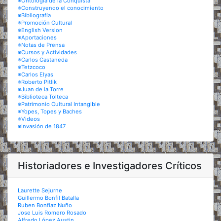
※Ontología de la Conquista
※Construyendo el conocimiento
※Bibliografía
※Promoción Cultural
※English Version
※Aportaciones
※Notas de Prensa
※Cursos y Actividades
※Carlos Castaneda
※Tetzcoco
※Carlos Elyas
※Roberto Pitlik
※Juan de la Torre
※Biblioteca Tolteca
※Patrimonio Cultural Intangible
※Yopes, Topes y Baches
※Videos
※Invasión de 1847
Historiadores e Investigadores Críticos
Laurette Sejurne
Guillermo Bonfil Batalla
Ruben Bonfiaz Nuño
Jose Luis Romero Rosado
Alfredo López Austin