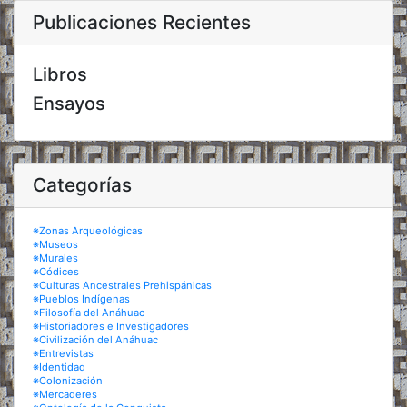
Publicaciones Recientes
Libros
Ensayos
Categorías
※Zonas Arqueológicas
※Museos
※Murales
※Códices
※Culturas Ancestrales Prehispánicas
※Pueblos Indígenas
※Filosofía del Anáhuac
※Historiadores e Investigadores
※Civilización del Anáhuac
※Entrevistas
※Identidad
※Colonización
※Mercaderes