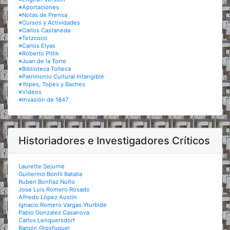
※Aportaciones
※Notas de Prensa
※Cursos y Actividades
※Carlos Castaneda
※Tetzcoco
※Carlos Elyas
※Roberto Pitlik
※Juan de la Torre
※Biblioteca Tolteca
※Patrimonio Cultural Intangible
※Yopes, Topes y Baches
※Videos
※Invasión de 1847
Historiadores e Investigadores Críticos
Laurette Sejurne
Guillermo Bonfil Batalla
Ruben Bonfiaz Nuño
Jose Luis Romero Rosado
Alfredo López Austin
Ignacio Romero Vargas Yturbide
Pablo Gonzalez Casanova
Carlos Lenquersdorf
Ramón Grosfoguel