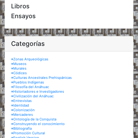
Libros
Ensayos
Categorías
※Zonas Arqueológicas
※Museos
※Murales
※Códices
※Culturas Ancestrales Prehispánicas
※Pueblos Indígenas
※Filosofía del Anáhuac
※Historiadores e Investigadores
※Civilización del Anáhuac
※Entrevistas
※Identidad
※Colonización
※Mercaderes
※Ontología de la Conquista
※Construyendo el conocimiento
※Bibliografía
※Promoción Cultural
※English Version