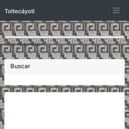
Toltecáyotl
Error de conexión.
Buscar