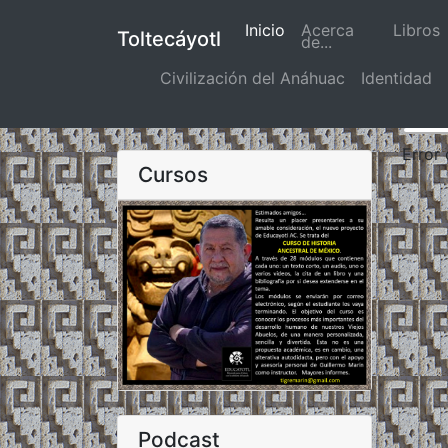
Inicio
(actual)
Acerca
Libros
Toltecáyotl
de...
Civilización del Anáhuac
Identidad
Error
Cursos
Podcast