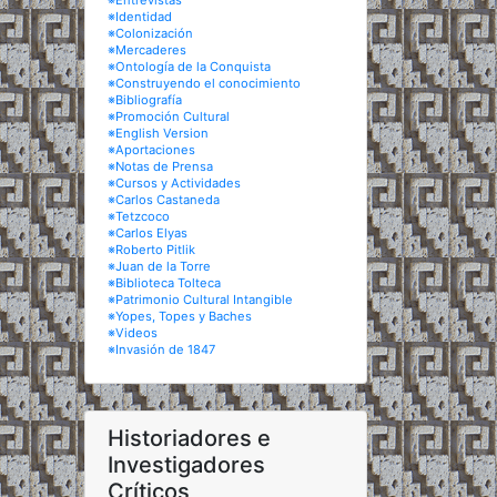
※Entrevistas
※Identidad
※Colonización
※Mercaderes
※Ontología de la Conquista
※Construyendo el conocimiento
※Bibliografía
※Promoción Cultural
※English Version
※Aportaciones
※Notas de Prensa
※Cursos y Actividades
※Carlos Castaneda
※Tetzcoco
※Carlos Elyas
※Roberto Pitlik
※Juan de la Torre
※Biblioteca Tolteca
※Patrimonio Cultural Intangible
※Yopes, Topes y Baches
※Videos
※Invasión de 1847
Historiadores e
Investigadores
Críticos