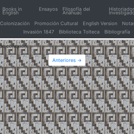
Books in
Ensayos
Filosofía del
Historiado
English
Anáhuac
Investigad
Colonización
Promoción Cultural
English Version
Nota
Invasión 1847
Biblioteca Tolteca
Bibliografía
 de conexión.
Anteriores →