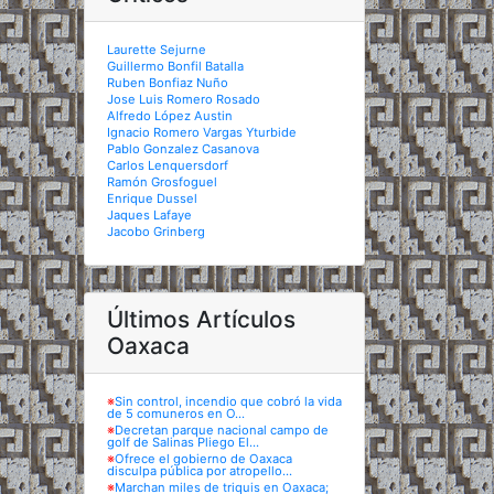
Laurette Sejurne
Guillermo Bonfil Batalla
Ruben Bonfiaz Nuño
Jose Luis Romero Rosado
Alfredo López Austin
Ignacio Romero Vargas Yturbide
Pablo Gonzalez Casanova
Carlos Lenquersdorf
Ramón Grosfoguel
Enrique Dussel
Jaques Lafaye
Jacobo Grinberg
Últimos Artículos
Oaxaca
※
Sin control, incendio que cobró la vida
de 5 comuneros en O...
※
Decretan parque nacional campo de
golf de Salinas Pliego El...
※
Ofrece el gobierno de Oaxaca
disculpa pública por atropello...
※
Marchan miles de triquis en Oaxaca;