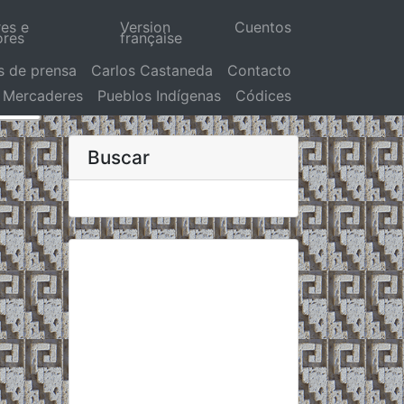
res e
Version
Cuentos
ores
française
s de prensa
Carlos Castaneda
Contacto
Mercaderes
Pueblos Indígenas
Códices
Buscar