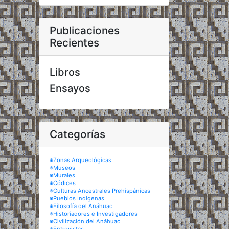
Publicaciones
Recientes
Libros
Ensayos
Categorías
※Zonas Arqueológicas
※Museos
※Murales
※Códices
※Culturas Ancestrales Prehispánicas
※Pueblos Indígenas
※Filosofía del Anáhuac
※Historiadores e Investigadores
※Civilización del Anáhuac