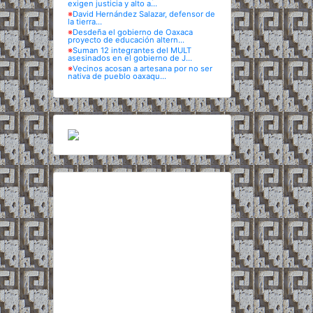
exigen justicia y alto a...
※
David Hernández Salazar, defensor de
la tierra...
※
Desdeña el gobierno de Oaxaca
proyecto de educación altern...
※
Suman 12 integrantes del MULT
asesinados en el gobierno de J...
※
Vecinos acosan a artesana por no ser
nativa de pueblo oaxaqu...