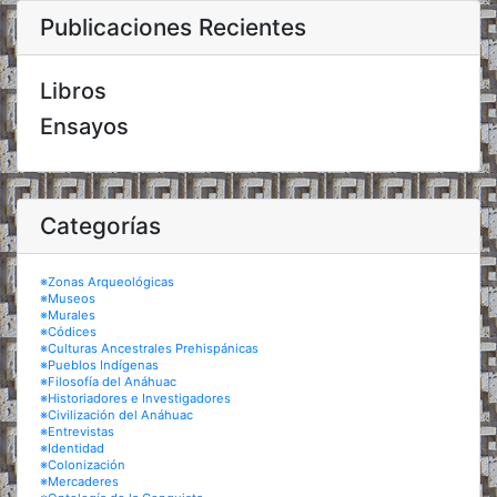
Publicaciones Recientes
Libros
Ensayos
Categorías
※Zonas Arqueológicas
※Museos
※Murales
※Códices
※Culturas Ancestrales Prehispánicas
※Pueblos Indígenas
※Filosofía del Anáhuac
※Historiadores e Investigadores
※Civilización del Anáhuac
※Entrevistas
※Identidad
※Colonización
※Mercaderes