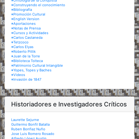
※Ontología de la Conquista
※Construyendo el conocimiento
※Bibliografía
※Promoción Cultural
※English Version
※Aportaciones
※Notas de Prensa
※Cursos y Actividades
※Carlos Castaneda
※Tetzcoco
※Carlos Elyas
※Roberto Pitlik
※Juan de la Torre
※Biblioteca Tolteca
※Patrimonio Cultural Intangible
※Yopes, Topes y Baches
※Videos
※Invasión de 1847
Historiadores e Investigadores Críticos
Laurette Sejurne
Guillermo Bonfil Batalla
Ruben Bonfiaz Nuño
Jose Luis Romero Rosado
Alfredo López Austin