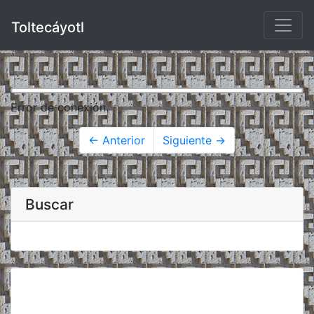
Toltecáyotl
Error de conexión.
← Anterior
Siguiente →
Buscar