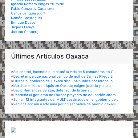
Ignacio Romero Vargas Yturbide
Pablo Gonzalez Casanova
Carlos Lenquersdorf
Ramón Grosfoguel
Enrique Dussel
Jaques Lafaye
Jacobo Grinberg
Últimos Artículos Oaxaca
※
Sin control, incendio que cobró la vida de 5 comuneros en O...
※
Decretan parque nacional campo de golf de Salinas Pliego El...
※
Ofrece el gobierno de Oaxaca disculpa pública por atropello...
※
Marchan miles de triquis en Oaxaca; exigen justicia y alto a...
※
David Hernández Salazar, defensor de la tierra...
※
Desdeña el gobierno de Oaxaca proyecto de educación altern...
※
Suman 12 integrantes del MULT asesinados en el gobierno de J...
※
Vecinos acosan a artesana por no ser nativa de pueblo oaxaqu...