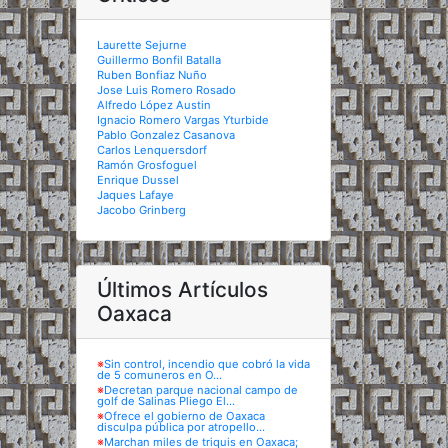
Laurette Sejurne
Guillermo Bonfil Batalla
Ruben Bonfiaz Nuño
Jose Luis Romero Rosado
Alfredo López Austin
Ignacio Romero Vargas Yturbide
Pablo Gonzalez Casanova
Carlos Lenquersdorf
Ramón Grosfoguel
Enrique Dussel
Jaques Lafaye
Jacobo Grinberg
Últimos Artículos
Oaxaca
※
Sin control, incendio que cobró la vida
de 5 comuneros en O...
※
Decretan parque nacional campo de
golf de Salinas Pliego El...
※
Ofrece el gobierno de Oaxaca
disculpa pública por atropello...
※
Marchan miles de triquis en Oaxaca;