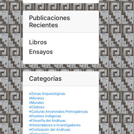
Publicaciones
Recientes
Libros
Ensayos
Categorías
※Zonas Arqueológicas
※Museos
※Murales
※Códices
※Culturas Ancestrales Prehispánicas
※Pueblos Indígenas
※Filosofía del Anáhuac
※Historiadores e Investigadores
※Civilización del Anáhuac