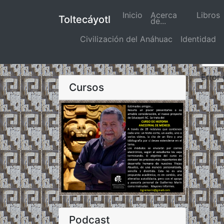
Inicio
(actual)
Acerca
Libros
Toltecáyotl
de...
Civilización del Anáhuac
Identidad
Error
Cursos
Podcast