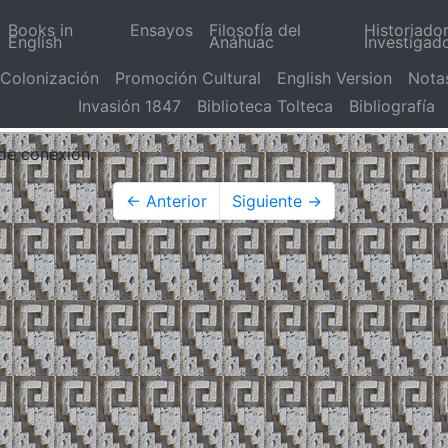
Books in
Ensayos
Filosofía del
Historiado
English
Anáhuac
Investigad
Colonización
Promoción Cultural
English Version
Nota
Invasión 1847
Biblioteca Tolteca
Bibliografía
 de conexión.
← Anterior
Siguiente →