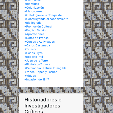
※Entrevistas
※Identidad
※Colonización
※Mercaderes
※Ontología de la Conquista
※Construyendo el conocimiento
※Bibliografía
※Promoción Cultural
※English Version
※Aportaciones
※Notas de Prensa
※Cursos y Actividades
※Carlos Castaneda
※Tetzcoco
※Carlos Elyas
※Roberto Pitlik
※Juan de la Torre
※Biblioteca Tolteca
※Patrimonio Cultural Intangible
※Yopes, Topes y Baches
※Videos
※Invasión de 1847
Historiadores e
Investigadores
Críticos