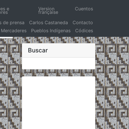
res e
Version
Cuentos
ores
française
s de prensa
Carlos Castaneda
Contacto
Mercaderes
Pueblos Indígenas
Códices
Buscar