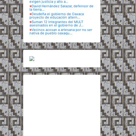
exigen justicia y alto a...
※
David Hernández Salazar, defensor de
la tierra...
※
Desdeña el gobierno de Oaxaca
proyecto de educación altern...
※
Suman 12 integrantes del MULT
asesinados en el gobierno de J...
※
Vecinos acosan a artesana por no ser
nativa de pueblo oaxaqu...