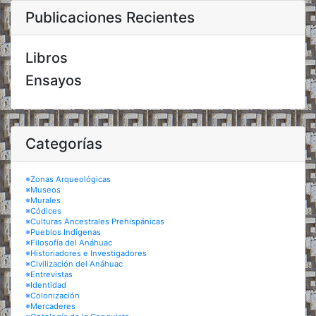
Publicaciones Recientes
Libros
Ensayos
Categorías
※Zonas Arqueológicas
※Museos
※Murales
※Códices
※Culturas Ancestrales Prehispánicas
※Pueblos Indígenas
※Filosofía del Anáhuac
※Historiadores e Investigadores
※Civilización del Anáhuac
※Entrevistas
※Identidad
※Colonización
※Mercaderes