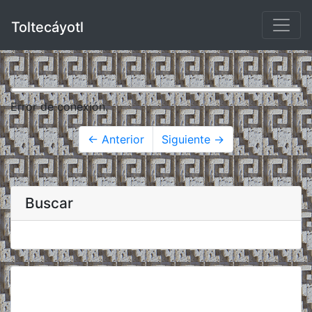
Toltecáyotl
Error de conexión.
← Anterior
Siguiente →
Buscar