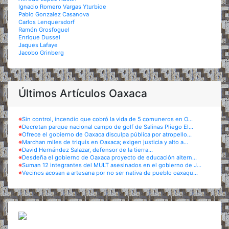
Ignacio Romero Vargas Yturbide
Pablo Gonzalez Casanova
Carlos Lenquersdorf
Ramón Grosfoguel
Enrique Dussel
Jaques Lafaye
Jacobo Grinberg
Últimos Artículos Oaxaca
※
Sin control, incendio que cobró la vida de 5 comuneros en O...
※
Decretan parque nacional campo de golf de Salinas Pliego El...
※
Ofrece el gobierno de Oaxaca disculpa pública por atropello...
※
Marchan miles de triquis en Oaxaca; exigen justicia y alto a...
※
David Hernández Salazar, defensor de la tierra...
※
Desdeña el gobierno de Oaxaca proyecto de educación altern...
※
Suman 12 integrantes del MULT asesinados en el gobierno de J...
※
Vecinos acosan a artesana por no ser nativa de pueblo oaxaqu...