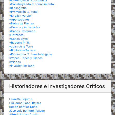
※Ontología de la Conquista
※Construyendo el conocimiento
※Bibliografía
※Promoción Cultural
※English Version
※Aportaciones
※Notas de Prensa
※Cursos y Actividades
※Carlos Castaneda
※Tetzcoco
※Carlos Elyas
※Roberto Pitlik
※Juan de la Torre
※Biblioteca Tolteca
※Patrimonio Cultural Intangible
※Yopes, Topes y Baches
※Videos
※Invasión de 1847
Historiadores e Investigadores Críticos
Laurette Sejurne
Guillermo Bonfil Batalla
Ruben Bonfiaz Nuño
Jose Luis Romero Rosado
Alfredo López Austin