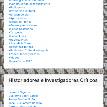
※Ontología de la Conquista
※Construyendo el conocimiento
※Bibliografía
※Promoción Cultural
※English Version
※Aportaciones
※Notas de Prensa
※Cursos y Actividades
※Carlos Castaneda
※Tetzcoco
※Carlos Elyas
※Roberto Pitlik
※Juan de la Torre
※Biblioteca Tolteca
※Patrimonio Cultural Intangible
※Yopes, Topes y Baches
※Videos
※Invasión de 1847
Historiadores e Investigadores Críticos
Laurette Sejurne
Guillermo Bonfil Batalla
Ruben Bonfiaz Nuño
Jose Luis Romero Rosado
Alfredo López Austin