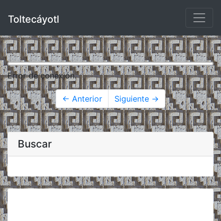
Toltecáyotl
Error de conexión.
← Anterior
Siguiente →
Buscar