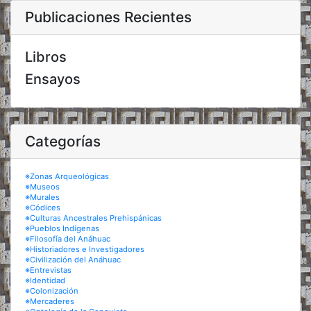
Publicaciones Recientes
Libros
Ensayos
Categorías
※Zonas Arqueológicas
※Museos
※Murales
※Códices
※Culturas Ancestrales Prehispánicas
※Pueblos Indígenas
※Filosofía del Anáhuac
※Historiadores e Investigadores
※Civilización del Anáhuac
※Entrevistas
※Identidad
※Colonización
※Mercaderes