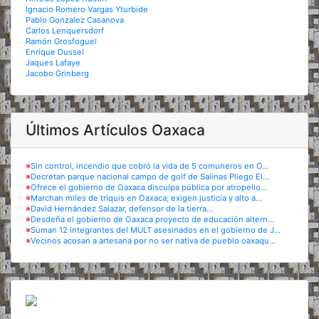
Ignacio Romero Vargas Yturbide
Pablo Gonzalez Casanova
Carlos Lenquersdorf
Ramón Grosfoguel
Enrique Dussel
Jaques Lafaye
Jacobo Grinberg
Últimos Artículos Oaxaca
※
Sin control, incendio que cobró la vida de 5 comuneros en O...
※
Decretan parque nacional campo de golf de Salinas Pliego El...
※
Ofrece el gobierno de Oaxaca disculpa pública por atropello...
※
Marchan miles de triquis en Oaxaca; exigen justicia y alto a...
※
David Hernández Salazar, defensor de la tierra...
※
Desdeña el gobierno de Oaxaca proyecto de educación altern...
※
Suman 12 integrantes del MULT asesinados en el gobierno de J...
※
Vecinos acosan a artesana por no ser nativa de pueblo oaxaqu...