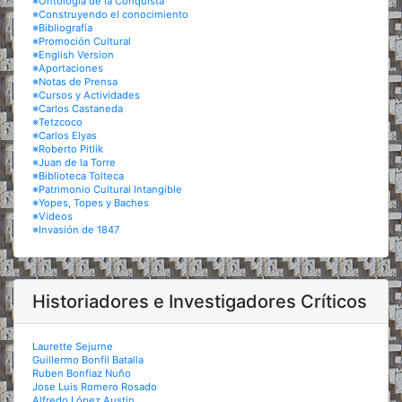
※Ontología de la Conquista
※Construyendo el conocimiento
※Bibliografía
※Promoción Cultural
※English Version
※Aportaciones
※Notas de Prensa
※Cursos y Actividades
※Carlos Castaneda
※Tetzcoco
※Carlos Elyas
※Roberto Pitlik
※Juan de la Torre
※Biblioteca Tolteca
※Patrimonio Cultural Intangible
※Yopes, Topes y Baches
※Videos
※Invasión de 1847
Historiadores e Investigadores Críticos
Laurette Sejurne
Guillermo Bonfil Batalla
Ruben Bonfiaz Nuño
Jose Luis Romero Rosado
Alfredo López Austin