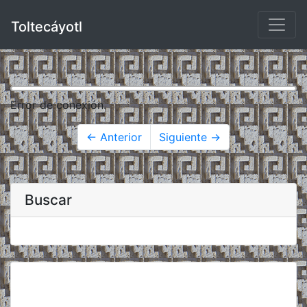
Toltecáyotl
Error de conexión.
← Anterior
Siguiente →
Buscar