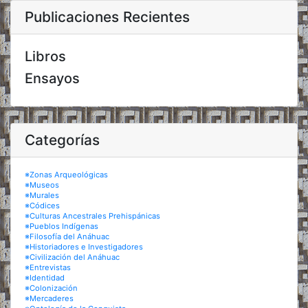
Publicaciones Recientes
Libros
Ensayos
Categorías
※Zonas Arqueológicas
※Museos
※Murales
※Códices
※Culturas Ancestrales Prehispánicas
※Pueblos Indígenas
※Filosofía del Anáhuac
※Historiadores e Investigadores
※Civilización del Anáhuac
※Entrevistas
※Identidad
※Colonización
※Mercaderes