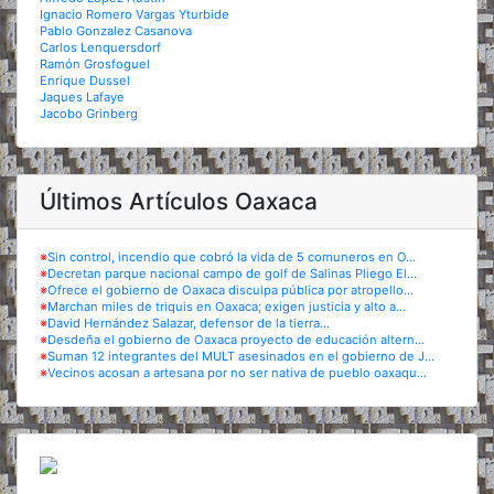
Ignacio Romero Vargas Yturbide
Pablo Gonzalez Casanova
Carlos Lenquersdorf
Ramón Grosfoguel
Enrique Dussel
Jaques Lafaye
Jacobo Grinberg
Últimos Artículos Oaxaca
※
Sin control, incendio que cobró la vida de 5 comuneros en O...
※
Decretan parque nacional campo de golf de Salinas Pliego El...
※
Ofrece el gobierno de Oaxaca disculpa pública por atropello...
※
Marchan miles de triquis en Oaxaca; exigen justicia y alto a...
※
David Hernández Salazar, defensor de la tierra...
※
Desdeña el gobierno de Oaxaca proyecto de educación altern...
※
Suman 12 integrantes del MULT asesinados en el gobierno de J...
※
Vecinos acosan a artesana por no ser nativa de pueblo oaxaqu...