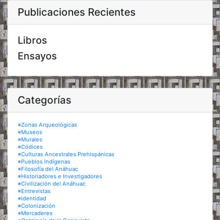
Publicaciones Recientes
Libros
Ensayos
Categorías
※Zonas Arqueológicas
※Museos
※Murales
※Códices
※Culturas Ancestrales Prehispánicas
※Pueblos Indígenas
※Filosofía del Anáhuac
※Historiadores e Investigadores
※Civilización del Anáhuac
※Entrevistas
※Identidad
※Colonización
※Mercaderes