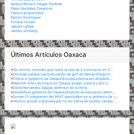
Ignacio Romero Vargas Yturbide
Pablo Gonzalez Casanova
Carlos Lenquersdorf
Ramón Grosfoguel
Enrique Dussel
Jaques Lafaye
Jacobo Grinberg
Últimos Artículos Oaxaca
※
Sin control, incendio que cobró la vida de 5 comuneros en O...
※
Decretan parque nacional campo de golf de Salinas Pliego El...
※
Ofrece el gobierno de Oaxaca disculpa pública por atropello...
※
Marchan miles de triquis en Oaxaca; exigen justicia y alto a...
※
David Hernández Salazar, defensor de la tierra...
※
Desdeña el gobierno de Oaxaca proyecto de educación altern...
※
Suman 12 integrantes del MULT asesinados en el gobierno de J...
※
Vecinos acosan a artesana por no ser nativa de pueblo oaxaqu...