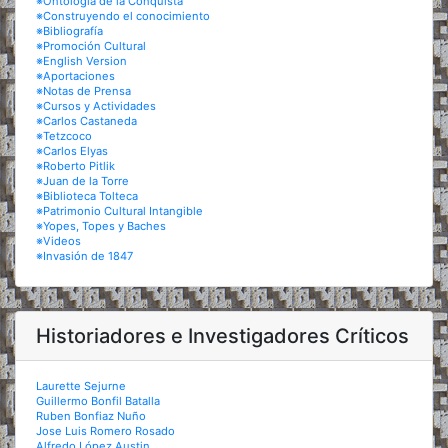
※Ontología de la Conquista
※Construyendo el conocimiento
※Bibliografía
※Promoción Cultural
※English Version
※Aportaciones
※Notas de Prensa
※Cursos y Actividades
※Carlos Castaneda
※Tetzcoco
※Carlos Elyas
※Roberto Pitlik
※Juan de la Torre
※Biblioteca Tolteca
※Patrimonio Cultural Intangible
※Yopes, Topes y Baches
※Videos
※Invasión de 1847
Historiadores e Investigadores Críticos
Laurette Sejurne
Guillermo Bonfil Batalla
Ruben Bonfiaz Nuño
Jose Luis Romero Rosado
Alfredo López Austin