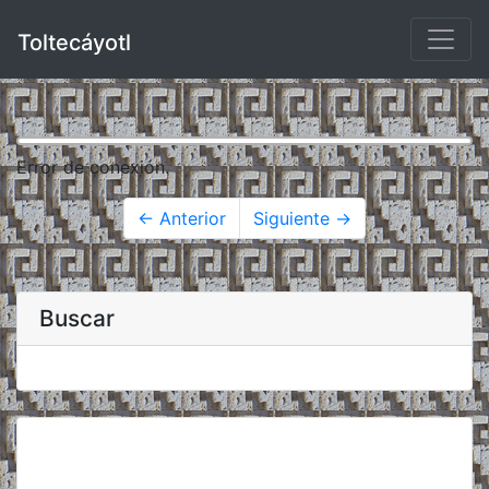
Toltecáyotl
Error de conexión.
← Anterior
Siguiente →
Buscar