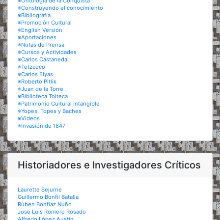
※Ontología de la Conquista
※Construyendo el conocimiento
※Bibliografía
※Promoción Cultural
※English Version
※Aportaciones
※Notas de Prensa
※Cursos y Actividades
※Carlos Castaneda
※Tetzcoco
※Carlos Elyas
※Roberto Pitlik
※Juan de la Torre
※Biblioteca Tolteca
※Patrimonio Cultural Intangible
※Yopes, Topes y Baches
※Videos
※Invasión de 1847
Historiadores e Investigadores Críticos
Laurette Sejurne
Guillermo Bonfil Batalla
Ruben Bonfiaz Nuño
Jose Luis Romero Rosado
Alfredo López Austin