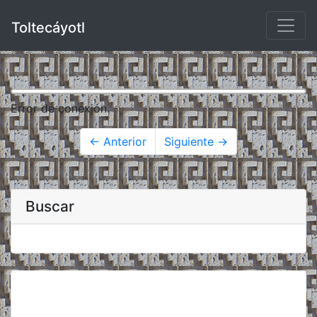
Toltecáyotl
Error de conexión.
← Anterior
Siguiente →
Buscar