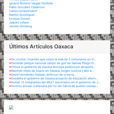
Ignacio Romero Vargas Yturbide
Pablo Gonzalez Casanova
Carlos Lenquersdorf
Ramón Grosfoguel
Enrique Dussel
Jaques Lafaye
Jacobo Grinberg
Últimos Artículos Oaxaca
※
Sin control, incendio que cobró la vida de 5 comuneros en O...
※
Decretan parque nacional campo de golf de Salinas Pliego El...
※
Ofrece el gobierno de Oaxaca disculpa pública por atropello...
※
Marchan miles de triquis en Oaxaca; exigen justicia y alto a...
※
David Hernández Salazar, defensor de la tierra...
※
Desdeña el gobierno de Oaxaca proyecto de educación altern...
※
Suman 12 integrantes del MULT asesinados en el gobierno de J...
※
Vecinos acosan a artesana por no ser nativa de pueblo oaxaqu...