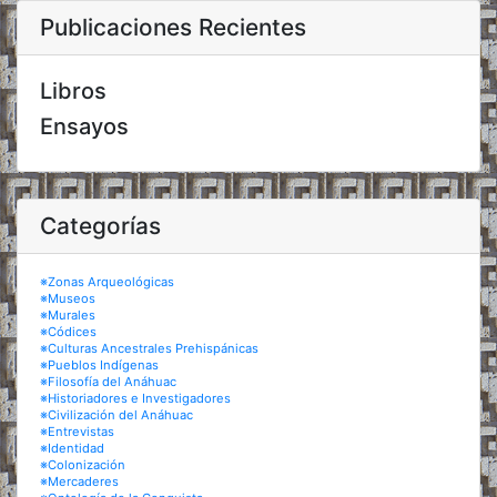
Publicaciones Recientes
Libros
Ensayos
Categorías
※Zonas Arqueológicas
※Museos
※Murales
※Códices
※Culturas Ancestrales Prehispánicas
※Pueblos Indígenas
※Filosofía del Anáhuac
※Historiadores e Investigadores
※Civilización del Anáhuac
※Entrevistas
※Identidad
※Colonización
※Mercaderes