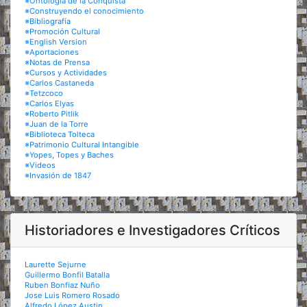
※Ontología de la Conquista
※Construyendo el conocimiento
※Bibliografía
※Promoción Cultural
※English Version
※Aportaciones
※Notas de Prensa
※Cursos y Actividades
※Carlos Castaneda
※Tetzcoco
※Carlos Elyas
※Roberto Pitlik
※Juan de la Torre
※Biblioteca Tolteca
※Patrimonio Cultural Intangible
※Yopes, Topes y Baches
※Videos
※Invasión de 1847
Historiadores e Investigadores Críticos
Laurette Sejurne
Guillermo Bonfil Batalla
Ruben Bonfiaz Nuño
Jose Luis Romero Rosado
Alfredo López Austin