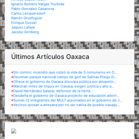
Ignacio Romero Vargas Yturbide
Pablo Gonzalez Casanova
Carlos Lenquersdorf
Ramón Grosfoguel
Enrique Dussel
Jaques Lafaye
Jacobo Grinberg
Últimos Artículos Oaxaca
※
Sin control, incendio que cobró la vida de 5 comuneros en O...
※
Decretan parque nacional campo de golf de Salinas Pliego El...
※
Ofrece el gobierno de Oaxaca disculpa pública por atropello...
※
Marchan miles de triquis en Oaxaca; exigen justicia y alto a...
※
David Hernández Salazar, defensor de la tierra...
※
Desdeña el gobierno de Oaxaca proyecto de educación altern...
※
Suman 12 integrantes del MULT asesinados en el gobierno de J...
※
Vecinos acosan a artesana por no ser nativa de pueblo oaxaqu...