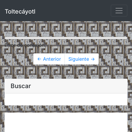
Toltecáyotl
Error de conexión.
← Anterior
Siguiente →
Buscar