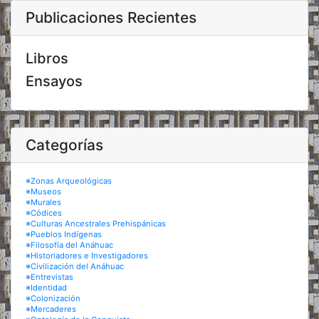
Publicaciones Recientes
Libros
Ensayos
Categorías
※Zonas Arqueológicas
※Museos
※Murales
※Códices
※Culturas Ancestrales Prehispánicas
※Pueblos Indígenas
※Filosofía del Anáhuac
※Historiadores e Investigadores
※Civilización del Anáhuac
※Entrevistas
※Identidad
※Colonización
※Mercaderes