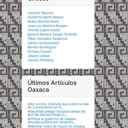
Laurette Sejurne
Guillermo Bonfil Batalla
Ruben Bonfiaz Nuño
Jose Luis Romero Rosado
Alfredo López Austin
Ignacio Romero Vargas Yturbide
Pablo Gonzalez Casanova
Carlos Lenquersdorf
Ramón Grosfoguel
Enrique Dussel
Jaques Lafaye
Jacobo Grinberg
Últimos Artículos
Oaxaca
※
Sin control, incendio que cobró la vida
de 5 comuneros en O...
※
Decretan parque nacional campo de
golf de Salinas Pliego El...
※
Ofrece el gobierno de Oaxaca
disculpa pública por atropello...
※
Marchan miles de triquis en Oaxaca;