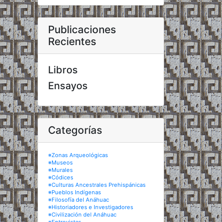
Publicaciones
Recientes
Libros
Ensayos
Categorías
※Zonas Arqueológicas
※Museos
※Murales
※Códices
※Culturas Ancestrales Prehispánicas
※Pueblos Indígenas
※Filosofía del Anáhuac
※Historiadores e Investigadores
※Civilización del Anáhuac