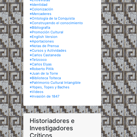
※Entrevistas
※Identidad
※Colonización
※Mercaderes
※Ontología de la Conquista
※Construyendo el conocimiento
※Bibliografía
※Promoción Cultural
※English Version
※Aportaciones
※Notas de Prensa
※Cursos y Actividades
※Carlos Castaneda
※Tetzcoco
※Carlos Elyas
※Roberto Pitlik
※Juan de la Torre
※Biblioteca Tolteca
※Patrimonio Cultural Intangible
※Yopes, Topes y Baches
※Videos
※Invasión de 1847
Historiadores e
Investigadores
Críticos