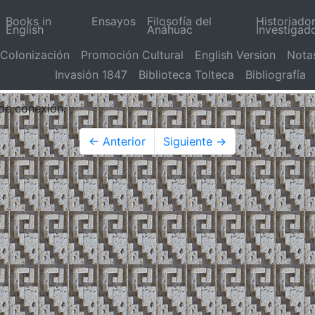
Books in
Ensayos
Filosofía del
Historiado
English
Anáhuac
Investigad
Colonización
Promoción Cultural
English Version
Nota
Invasión 1847
Biblioteca Tolteca
Bibliografía
 de conexión.
← Anterior
Siguiente →