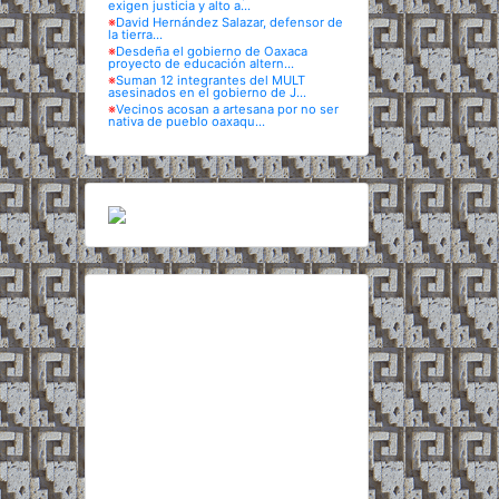
exigen justicia y alto a...
※
David Hernández Salazar, defensor de
la tierra...
※
Desdeña el gobierno de Oaxaca
proyecto de educación altern...
※
Suman 12 integrantes del MULT
asesinados en el gobierno de J...
※
Vecinos acosan a artesana por no ser
nativa de pueblo oaxaqu...