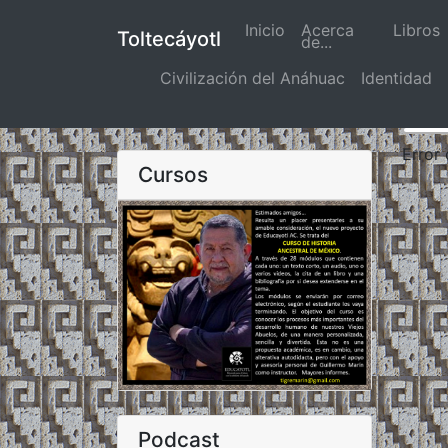
Inicio
(actual)
Acerca
Libros
Toltecáyotl
de...
Civilización del Anáhuac
Identidad
Error
Cursos
Podcast