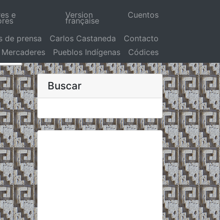
res e
Version
Cuentos
ores
française
s de prensa
Carlos Castaneda
Contacto
Mercaderes
Pueblos Indígenas
Códices
Buscar