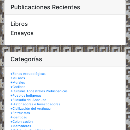
Publicaciones Recientes
Libros
Ensayos
Categorías
※Zonas Arqueológicas
※Museos
※Murales
※Códices
※Culturas Ancestrales Prehispánicas
※Pueblos Indígenas
※Filosofía del Anáhuac
※Historiadores e Investigadores
※Civilización del Anáhuac
※Entrevistas
※Identidad
※Colonización
※Mercaderes