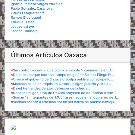
Ignacio Romero Vargas Yturbide
Pablo Gonzalez Casanova
Carlos Lenquersdorf
Ramón Grosfoguel
Enrique Dussel
Jaques Lafaye
Jacobo Grinberg
Últimos Artículos Oaxaca
※
Sin control, incendio que cobró la vida de 5 comuneros en O...
※
Decretan parque nacional campo de golf de Salinas Pliego El...
※
Ofrece el gobierno de Oaxaca disculpa pública por atropello...
※
Marchan miles de triquis en Oaxaca; exigen justicia y alto a...
※
David Hernández Salazar, defensor de la tierra...
※
Desdeña el gobierno de Oaxaca proyecto de educación altern...
※
Suman 12 integrantes del MULT asesinados en el gobierno de J...
※
Vecinos acosan a artesana por no ser nativa de pueblo oaxaqu...