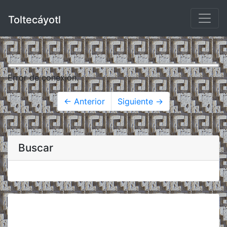
Toltecáyotl
Error de conexión.
← Anterior
Siguiente →
Buscar