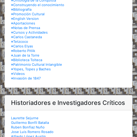
※Ontología de la Conquista
※Construyendo el conocimiento
※Bibliografía
※Promoción Cultural
※English Version
※Aportaciones
※Notas de Prensa
※Cursos y Actividades
※Carlos Castaneda
※Tetzcoco
※Carlos Elyas
※Roberto Pitlik
※Juan de la Torre
※Biblioteca Tolteca
※Patrimonio Cultural Intangible
※Yopes, Topes y Baches
※Videos
※Invasión de 1847
Historiadores e Investigadores Críticos
Laurette Sejurne
Guillermo Bonfil Batalla
Ruben Bonfiaz Nuño
Jose Luis Romero Rosado
Alfredo López Austin