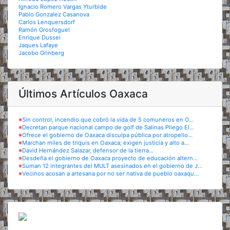
Ignacio Romero Vargas Yturbide
Pablo Gonzalez Casanova
Carlos Lenquersdorf
Ramón Grosfoguel
Enrique Dussel
Jaques Lafaye
Jacobo Grinberg
Últimos Artículos Oaxaca
※
Sin control, incendio que cobró la vida de 5 comuneros en O...
※
Decretan parque nacional campo de golf de Salinas Pliego El...
※
Ofrece el gobierno de Oaxaca disculpa pública por atropello...
※
Marchan miles de triquis en Oaxaca; exigen justicia y alto a...
※
David Hernández Salazar, defensor de la tierra...
※
Desdeña el gobierno de Oaxaca proyecto de educación altern...
※
Suman 12 integrantes del MULT asesinados en el gobierno de J...
※
Vecinos acosan a artesana por no ser nativa de pueblo oaxaqu...