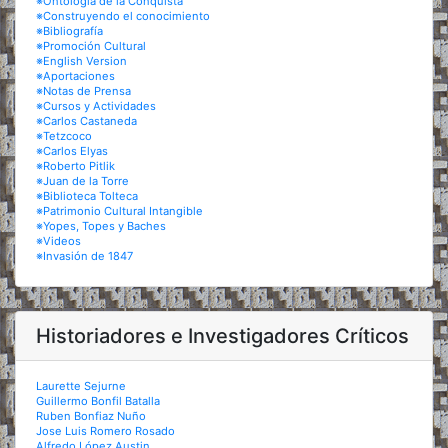
※Ontología de la Conquista
※Construyendo el conocimiento
※Bibliografía
※Promoción Cultural
※English Version
※Aportaciones
※Notas de Prensa
※Cursos y Actividades
※Carlos Castaneda
※Tetzcoco
※Carlos Elyas
※Roberto Pitlik
※Juan de la Torre
※Biblioteca Tolteca
※Patrimonio Cultural Intangible
※Yopes, Topes y Baches
※Videos
※Invasión de 1847
Historiadores e Investigadores Críticos
Laurette Sejurne
Guillermo Bonfil Batalla
Ruben Bonfiaz Nuño
Jose Luis Romero Rosado
Alfredo López Austin