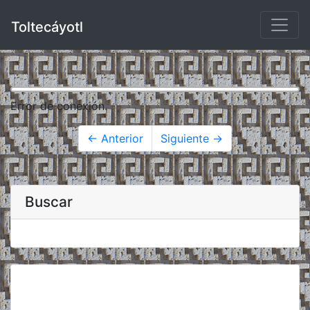
Toltecáyotl
Error de conexión.
← Anterior
Siguiente →
Buscar