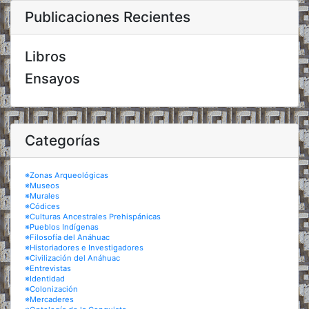
Publicaciones Recientes
Libros
Ensayos
Categorías
※Zonas Arqueológicas
※Museos
※Murales
※Códices
※Culturas Ancestrales Prehispánicas
※Pueblos Indígenas
※Filosofía del Anáhuac
※Historiadores e Investigadores
※Civilización del Anáhuac
※Entrevistas
※Identidad
※Colonización
※Mercaderes