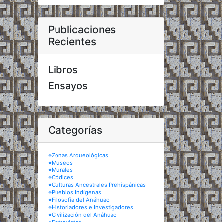
Publicaciones
Recientes
Libros
Ensayos
Categorías
※Zonas Arqueológicas
※Museos
※Murales
※Códices
※Culturas Ancestrales Prehispánicas
※Pueblos Indígenas
※Filosofía del Anáhuac
※Historiadores e Investigadores
※Civilización del Anáhuac