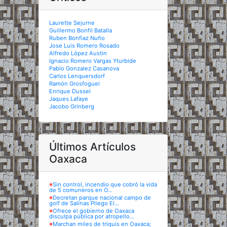
Laurette Sejurne
Guillermo Bonfil Batalla
Ruben Bonfiaz Nuño
Jose Luis Romero Rosado
Alfredo López Austin
Ignacio Romero Vargas Yturbide
Pablo Gonzalez Casanova
Carlos Lenquersdorf
Ramón Grosfoguel
Enrique Dussel
Jaques Lafaye
Jacobo Grinberg
Últimos Artículos
Oaxaca
※
Sin control, incendio que cobró la vida
de 5 comuneros en O...
※
Decretan parque nacional campo de
golf de Salinas Pliego El...
※
Ofrece el gobierno de Oaxaca
disculpa pública por atropello...
※
Marchan miles de triquis en Oaxaca;