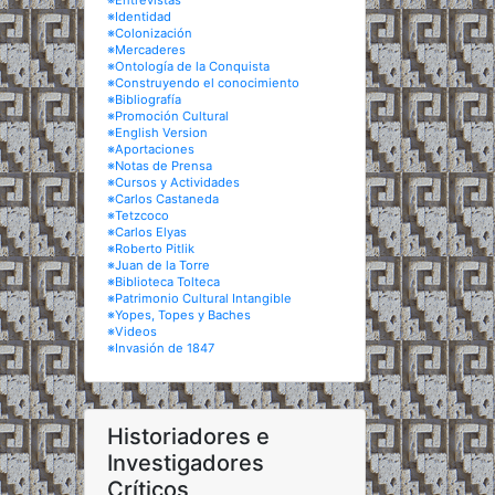
※Entrevistas
※Identidad
※Colonización
※Mercaderes
※Ontología de la Conquista
※Construyendo el conocimiento
※Bibliografía
※Promoción Cultural
※English Version
※Aportaciones
※Notas de Prensa
※Cursos y Actividades
※Carlos Castaneda
※Tetzcoco
※Carlos Elyas
※Roberto Pitlik
※Juan de la Torre
※Biblioteca Tolteca
※Patrimonio Cultural Intangible
※Yopes, Topes y Baches
※Videos
※Invasión de 1847
Historiadores e
Investigadores
Críticos