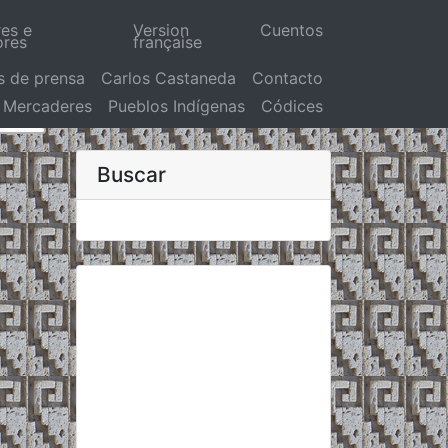
res e
Version
Cuentos
ores
française
s de prensa
Carlos Castaneda
Contacto
Mercaderes
Pueblos Indígenas
Códices
Buscar