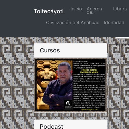
Inicio
(actual)
Acerca
Libros
Toltecáyotl
de...
Civilización del Anáhuac
Identidad
Error
Cursos
Podcast