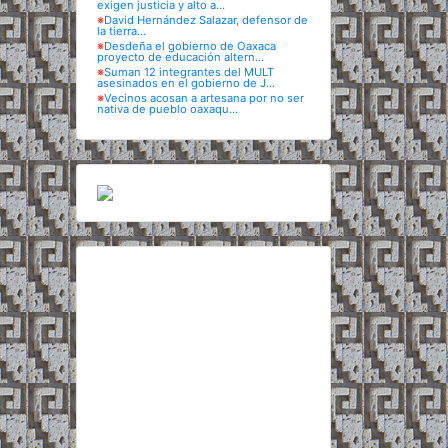
exigen justicia y alto a...
※
David Hernández Salazar, defensor de
la tierra...
※
Desdeña el gobierno de Oaxaca
proyecto de educación altern...
※
Suman 12 integrantes del MULT
asesinados en el gobierno de J...
※
Vecinos acosan a artesana por no ser
nativa de pueblo oaxaqu...