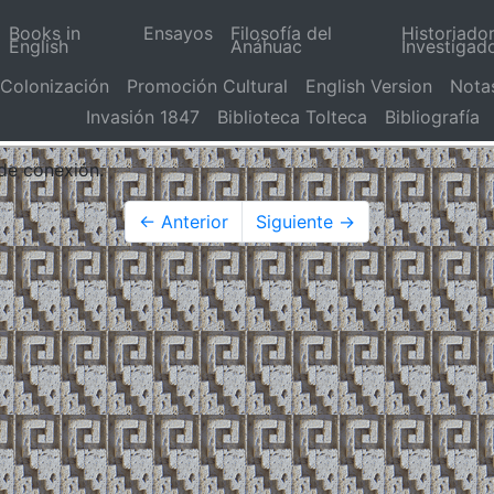
Books in
Ensayos
Filosofía del
Historiado
English
Anáhuac
Investigad
Colonización
Promoción Cultural
English Version
Nota
Invasión 1847
Biblioteca Tolteca
Bibliografía
 de conexión.
← Anterior
Siguiente →