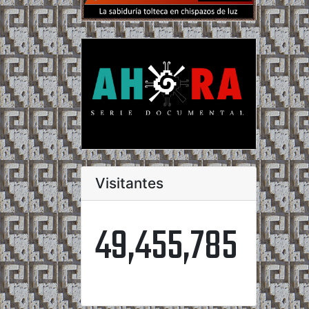
Visitantes
49,455,785