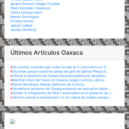
Ignacio Romero Vargas Yturbide
Pablo Gonzalez Casanova
Carlos Lenquersdorf
Ramón Grosfoguel
Enrique Dussel
Jaques Lafaye
Jacobo Grinberg
Últimos Artículos Oaxaca
※
Sin control, incendio que cobró la vida de 5 comuneros en O...
※
Decretan parque nacional campo de golf de Salinas Pliego El...
※
Ofrece el gobierno de Oaxaca disculpa pública por atropello...
※
Marchan miles de triquis en Oaxaca; exigen justicia y alto a...
※
David Hernández Salazar, defensor de la tierra...
※
Desdeña el gobierno de Oaxaca proyecto de educación altern...
※
Suman 12 integrantes del MULT asesinados en el gobierno de J...
※
Vecinos acosan a artesana por no ser nativa de pueblo oaxaqu...