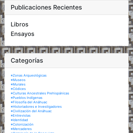
Publicaciones Recientes
Libros
Ensayos
Categorías
※Zonas Arqueológicas
※Museos
※Murales
※Códices
※Culturas Ancestrales Prehispánicas
※Pueblos Indígenas
※Filosofía del Anáhuac
※Historiadores e Investigadores
※Civilización del Anáhuac
※Entrevistas
※Identidad
※Colonización
※Mercaderes