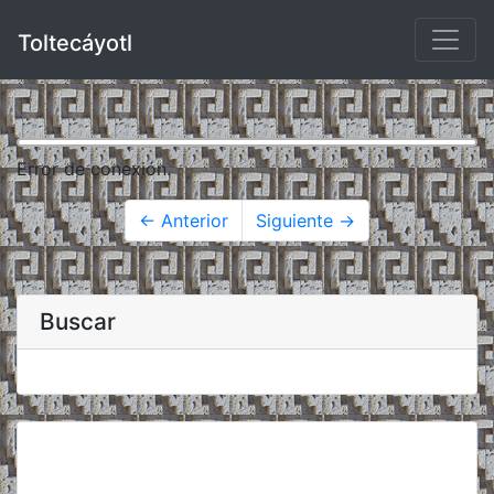
Toltecáyotl
Error de conexión.
← Anterior
Siguiente →
Buscar