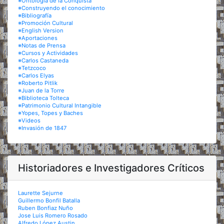
※Ontología de la Conquista
※Construyendo el conocimiento
※Bibliografía
※Promoción Cultural
※English Version
※Aportaciones
※Notas de Prensa
※Cursos y Actividades
※Carlos Castaneda
※Tetzcoco
※Carlos Elyas
※Roberto Pitlik
※Juan de la Torre
※Biblioteca Tolteca
※Patrimonio Cultural Intangible
※Yopes, Topes y Baches
※Videos
※Invasión de 1847
Historiadores e Investigadores Críticos
Laurette Sejurne
Guillermo Bonfil Batalla
Ruben Bonfiaz Nuño
Jose Luis Romero Rosado
Alfredo López Austin