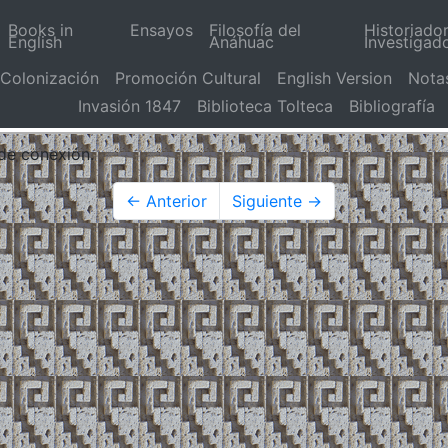
Books in
Ensayos
Filosofía del
Historiado
English
Anáhuac
Investigad
Colonización
Promoción Cultural
English Version
Nota
Invasión 1847
Biblioteca Tolteca
Bibliografía
 de conexión.
← Anterior
Siguiente →