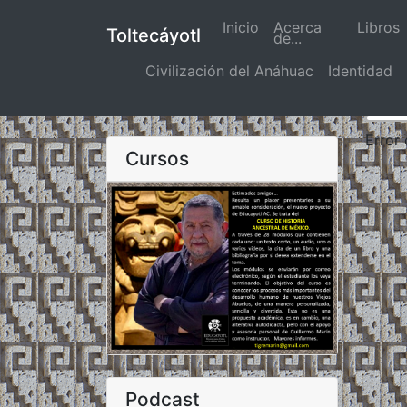
Inicio
(actual)
Acerca
Libros
Toltecáyotl
de...
Civilización del Anáhuac
Identidad
Error
Cursos
Podcast