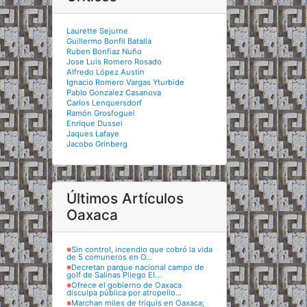
Laurette Sejurne
Guillermo Bonfil Batalla
Ruben Bonfiaz Nuño
Jose Luis Romero Rosado
Alfredo López Austin
Ignacio Romero Vargas Yturbide
Pablo Gonzalez Casanova
Carlos Lenquersdorf
Ramón Grosfoguel
Enrique Dussel
Jaques Lafaye
Jacobo Grinberg
Últimos Artículos
Oaxaca
※
Sin control, incendio que cobró la vida
de 5 comuneros en O...
※
Decretan parque nacional campo de
golf de Salinas Pliego El...
※
Ofrece el gobierno de Oaxaca
disculpa pública por atropello...
※
Marchan miles de triquis en Oaxaca;