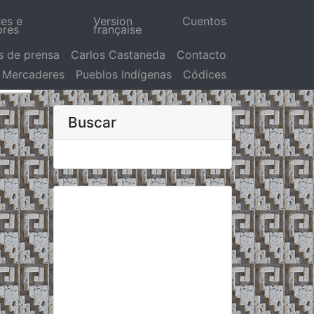
res e
Version
Cuentos
ores
française
s de prensa
Carlos Castaneda
Contacto
Mercaderes
Pueblos Indígenas
Códices
Buscar