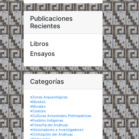
Publicaciones
Recientes
Libros
Ensayos
Categorías
※Zonas Arqueológicas
※Museos
※Murales
※Códices
※Culturas Ancestrales Prehispánicas
※Pueblos Indígenas
※Filosofía del Anáhuac
※Historiadores e Investigadores
※Civilización del Anáhuac