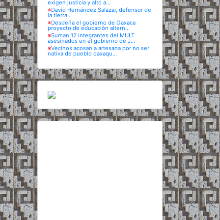
exigen justicia y alto a...
※
David Hernández Salazar, defensor de
la tierra...
※
Desdeña el gobierno de Oaxaca
proyecto de educación altern...
※
Suman 12 integrantes del MULT
asesinados en el gobierno de J...
※
Vecinos acosan a artesana por no ser
nativa de pueblo oaxaqu...