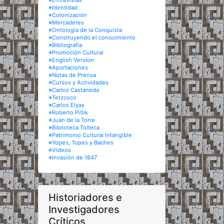
※Entrevistas
※Identidad
※Colonización
※Mercaderes
※Ontología de la Conquista
※Construyendo el conocimiento
※Bibliografía
※Promoción Cultural
※English Version
※Aportaciones
※Notas de Prensa
※Cursos y Actividades
※Carlos Castaneda
※Tetzcoco
※Carlos Elyas
※Roberto Pitlik
※Juan de la Torre
※Biblioteca Tolteca
※Patrimonio Cultural Intangible
※Yopes, Topes y Baches
※Videos
※Invasión de 1847
Historiadores e
Investigadores
Críticos