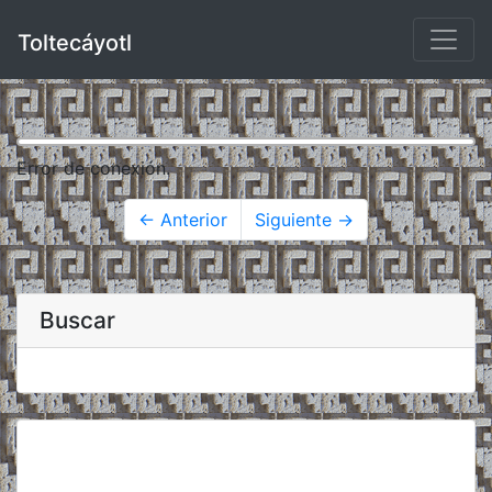
Toltecáyotl
Error de conexión.
← Anterior
Siguiente →
Buscar