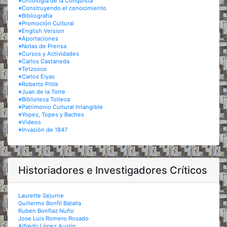
※Ontología de la Conquista
※Construyendo el conocimiento
※Bibliografía
※Promoción Cultural
※English Version
※Aportaciones
※Notas de Prensa
※Cursos y Actividades
※Carlos Castaneda
※Tetzcoco
※Carlos Elyas
※Roberto Pitlik
※Juan de la Torre
※Biblioteca Tolteca
※Patrimonio Cultural Intangible
※Yopes, Topes y Baches
※Videos
※Invasión de 1847
Historiadores e Investigadores Críticos
Laurette Sejurne
Guillermo Bonfil Batalla
Ruben Bonfiaz Nuño
Jose Luis Romero Rosado
Alfredo López Austin