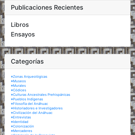
Publicaciones Recientes
Libros
Ensayos
Categorías
※Zonas Arqueológicas
※Museos
※Murales
※Códices
※Culturas Ancestrales Prehispánicas
※Pueblos Indígenas
※Filosofía del Anáhuac
※Historiadores e Investigadores
※Civilización del Anáhuac
※Entrevistas
※Identidad
※Colonización
※Mercaderes