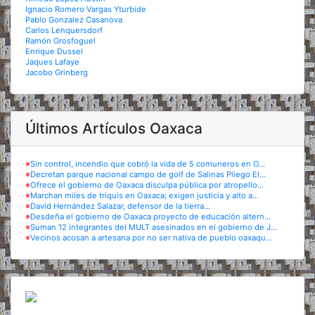
Ignacio Romero Vargas Yturbide
Pablo Gonzalez Casanova
Carlos Lenquersdorf
Ramón Grosfoguel
Enrique Dussel
Jaques Lafaye
Jacobo Grinberg
Últimos Artículos Oaxaca
※
Sin control, incendio que cobró la vida de 5 comuneros en O...
※
Decretan parque nacional campo de golf de Salinas Pliego El...
※
Ofrece el gobierno de Oaxaca disculpa pública por atropello...
※
Marchan miles de triquis en Oaxaca; exigen justicia y alto a...
※
David Hernández Salazar, defensor de la tierra...
※
Desdeña el gobierno de Oaxaca proyecto de educación altern...
※
Suman 12 integrantes del MULT asesinados en el gobierno de J...
※
Vecinos acosan a artesana por no ser nativa de pueblo oaxaqu...