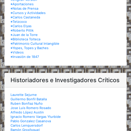
※Aportaciones
※Notas de Prensa
※Cursos y Actividades
※Carlos Castaneda
※Tetzcoco
※Carlos Elyas
※Roberto Pitlik
※Juan de la Torre
※Biblioteca Tolteca
※Patrimonio Cultural Intangible
※Yopes, Topes y Baches
※Videos
※Invasión de 1847
Historiadores e Investigadores Críticos
Laurette Sejurne
Guillermo Bonfil Batalla
Ruben Bonfiaz Nuño
Jose Luis Romero Rosado
Alfredo López Austin
Ignacio Romero Vargas Yturbide
Pablo Gonzalez Casanova
Carlos Lenquersdorf
Ramón Grosfoguel