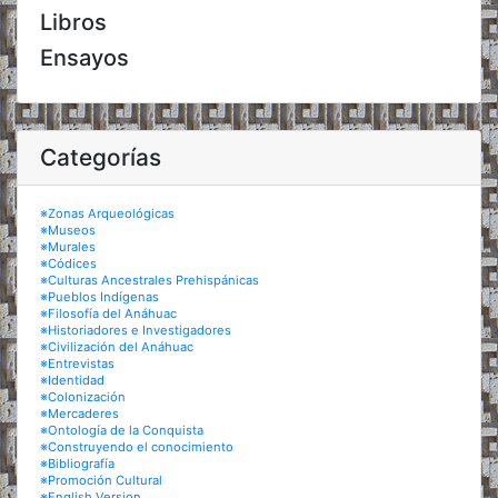
Libros
Ensayos
Categorías
※Zonas Arqueológicas
※Museos
※Murales
※Códices
※Culturas Ancestrales Prehispánicas
※Pueblos Indígenas
※Filosofía del Anáhuac
※Historiadores e Investigadores
※Civilización del Anáhuac
※Entrevistas
※Identidad
※Colonización
※Mercaderes
※Ontología de la Conquista
※Construyendo el conocimiento
※Bibliografía
※Promoción Cultural
※English Version