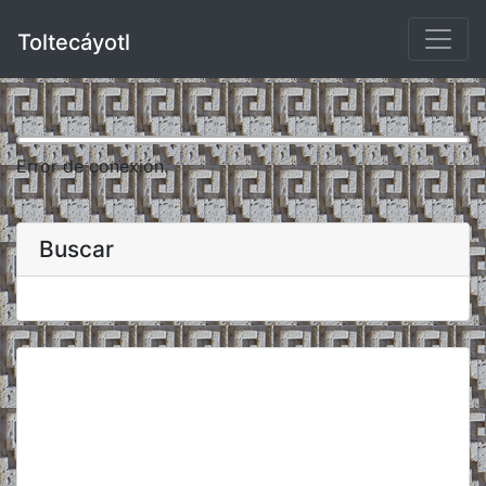
Toltecáyotl
Error de conexión.
Buscar