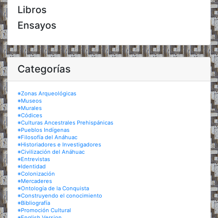
Libros
Ensayos
Categorías
※Zonas Arqueológicas
※Museos
※Murales
※Códices
※Culturas Ancestrales Prehispánicas
※Pueblos Indígenas
※Filosofía del Anáhuac
※Historiadores e Investigadores
※Civilización del Anáhuac
※Entrevistas
※Identidad
※Colonización
※Mercaderes
※Ontología de la Conquista
※Construyendo el conocimiento
※Bibliografía
※Promoción Cultural
※English Version