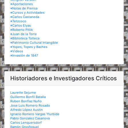
※Aportaciones
※Notas de Prensa
※Cursos y Actividades
※Carlos Castaneda
※Tetzcoco
※Carlos Elyas
※Roberto Pitlik
※Juan de la Torre
※Biblioteca Tolteca
※Patrimonio Cultural Intangible
※Yopes, Topes y Baches
※Videos
※Invasión de 1847
Historiadores e Investigadores Críticos
Laurette Sejurne
Guillermo Bonfil Batalla
Ruben Bonfiaz Nuño
Jose Luis Romero Rosado
Alfredo López Austin
Ignacio Romero Vargas Yturbide
Pablo Gonzalez Casanova
Carlos Lenquersdorf
Ramón Grosfoguel