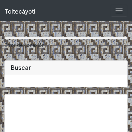
Toltecáyotl
Error de conexión.
Buscar