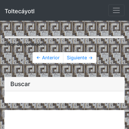
Toltecáyotl
Error de conexión.
← Anterior
Siguiente →
Buscar