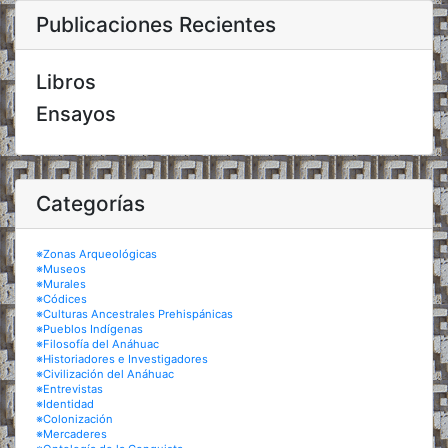
Publicaciones Recientes
Libros
Ensayos
Categorías
※Zonas Arqueológicas
※Museos
※Murales
※Códices
※Culturas Ancestrales Prehispánicas
※Pueblos Indígenas
※Filosofía del Anáhuac
※Historiadores e Investigadores
※Civilización del Anáhuac
※Entrevistas
※Identidad
※Colonización
※Mercaderes