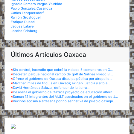
Ignacio Romero Vargas Yturbide
Pablo Gonzalez Casanova
Carlos Lenquersdorf
Ramón Grosfoguel
Enrique Dussel
Jaques Lafaye
Jacobo Grinberg
Últimos Artículos Oaxaca
※
Sin control, incendio que cobró la vida de 5 comuneros en O...
※
Decretan parque nacional campo de golf de Salinas Pliego El...
※
Ofrece el gobierno de Oaxaca disculpa pública por atropello...
※
Marchan miles de triquis en Oaxaca; exigen justicia y alto a...
※
David Hernández Salazar, defensor de la tierra...
※
Desdeña el gobierno de Oaxaca proyecto de educación altern...
※
Suman 12 integrantes del MULT asesinados en el gobierno de J...
※
Vecinos acosan a artesana por no ser nativa de pueblo oaxaqu...