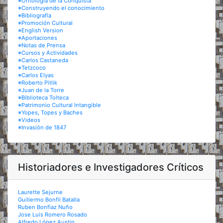
※Ontología de la Conquista
※Construyendo el conocimiento
※Bibliografía
※Promoción Cultural
※English Version
※Aportaciones
※Notas de Prensa
※Cursos y Actividades
※Carlos Castaneda
※Tetzcoco
※Carlos Elyas
※Roberto Pitlik
※Juan de la Torre
※Biblioteca Tolteca
※Patrimonio Cultural Intangible
※Yopes, Topes y Baches
※Videos
※Invasión de 1847
Historiadores e Investigadores Críticos
Laurette Sejurne
Guillermo Bonfil Batalla
Ruben Bonfiaz Nuño
Jose Luis Romero Rosado
Alfredo López Austin