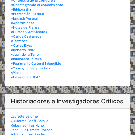
※Ontología de la Conquista
※Construyendo el conocimiento
※Bibliografía
※Promoción Cultural
※English Version
※Aportaciones
※Notas de Prensa
※Cursos y Actividades
※Carlos Castaneda
※Tetzcoco
※Carlos Elyas
※Roberto Pitlik
※Juan de la Torre
※Biblioteca Tolteca
※Patrimonio Cultural Intangible
※Yopes, Topes y Baches
※Videos
※Invasión de 1847
Historiadores e Investigadores Críticos
Laurette Sejurne
Guillermo Bonfil Batalla
Ruben Bonfiaz Nuño
Jose Luis Romero Rosado
Alfredo López Austin