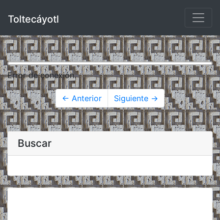
Toltecáyotl
Error de conexión.
← Anterior
Siguiente →
Buscar