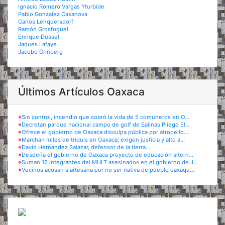
Ignacio Romero Vargas Yturbide
Pablo Gonzalez Casanova
Carlos Lenquersdorf
Ramón Grosfoguel
Enrique Dussel
Jaques Lafaye
Jacobo Grinberg
Últimos Artículos Oaxaca
※
Sin control, incendio que cobró la vida de 5 comuneros en O...
※
Decretan parque nacional campo de golf de Salinas Pliego El...
※
Ofrece el gobierno de Oaxaca disculpa pública por atropello...
※
Marchan miles de triquis en Oaxaca; exigen justicia y alto a...
※
David Hernández Salazar, defensor de la tierra...
※
Desdeña el gobierno de Oaxaca proyecto de educación altern...
※
Suman 12 integrantes del MULT asesinados en el gobierno de J...
※
Vecinos acosan a artesana por no ser nativa de pueblo oaxaqu...