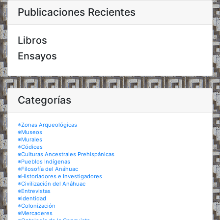
Publicaciones Recientes
Libros
Ensayos
Categorías
※Zonas Arqueológicas
※Museos
※Murales
※Códices
※Culturas Ancestrales Prehispánicas
※Pueblos Indígenas
※Filosofía del Anáhuac
※Historiadores e Investigadores
※Civilización del Anáhuac
※Entrevistas
※Identidad
※Colonización
※Mercaderes